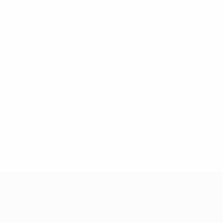
Sin datos disponibles para este jugador
UEFA Women's Champions League