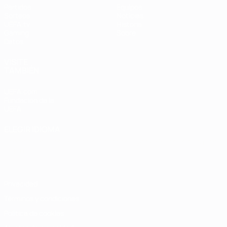
Partidos
Equipos
Sorteos
Noticias
UEFA.tv
Historia
Gaming
Sobre
Datos
VISITE
TAMBIÉN
UEFA.com
Fundación de la
UEFA
ELEGIR IDIOMA
Español
English
Français
Deutsch
Русский
Español
Italiano
Português
Privacidad
Términos y condiciones
Política de cookies