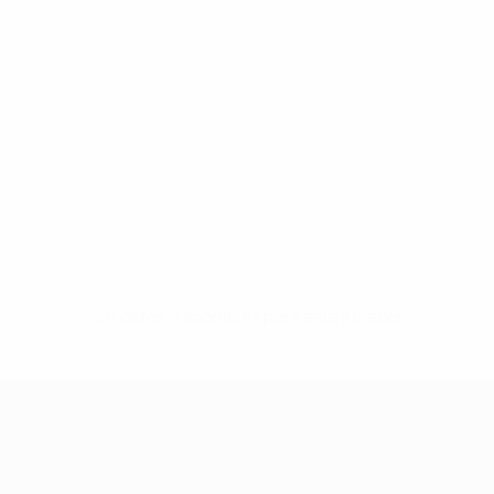
Sin datos disponibles para este jugador
UEFA Women's Champions League