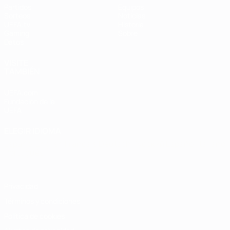
Partidos
Equipos
Sorteos
Noticias
UEFA.tv
Historia
Gaming
Sobre
Datos
VISITE
TAMBIÉN
UEFA.com
Fundación de la
UEFA
ELEGIR IDIOMA
Español
English
Français
Deutsch
Русский
Español
Italiano
Português
Privacidad
Términos y condiciones
Política de cookies