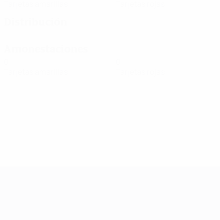
Tarjetas amarillas
Tarjetas rojas
Distribución
Amonestaciones
0
0
Tarjetas amarillas
Tarjetas rojas
UEFA Women's Champions League