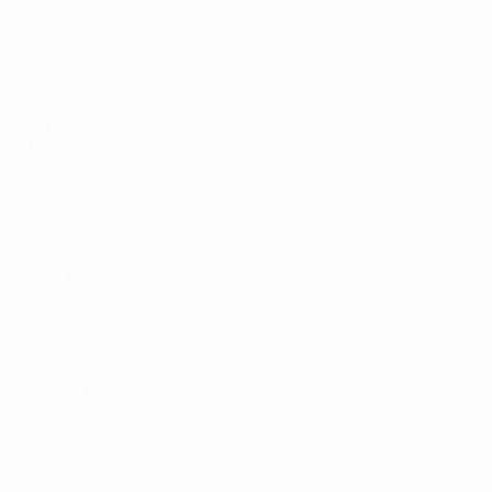
Partidos
Equipos
Sorteos
Noticias
UEFA.tv
Historia
Gaming
Sobre
Datos
VISITE
TAMBIÉN
UEFA.com
Fundación de la
UEFA
ELEGIR IDIOMA
Español
English
Français
Deutsch
Русский
Español
Italiano
Português
Privacidad
Términos y condiciones
Política de cookies
Ajustes de privacidad