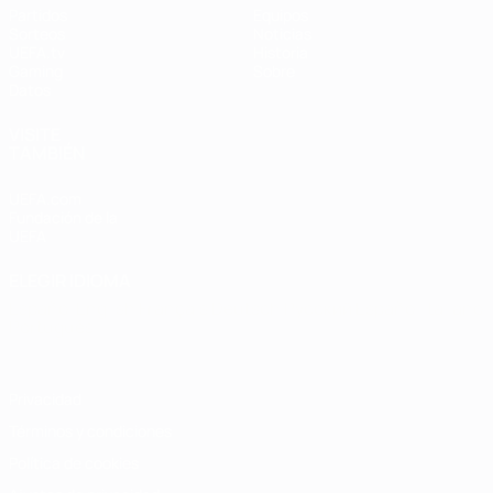
Partidos
Equipos
Sorteos
Noticias
UEFA.tv
Historia
Gaming
Sobre
Datos
VISITE
TAMBIÉN
UEFA.com
Fundación de la
UEFA
ELEGIR IDIOMA
Español
English
Français
Deutsch
Русский
Español
Italiano
Português
Privacidad
Términos y condiciones
Política de cookies