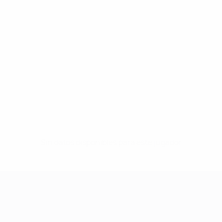
Sin datos disponibles para este jugador
UEFA Women's Champions League