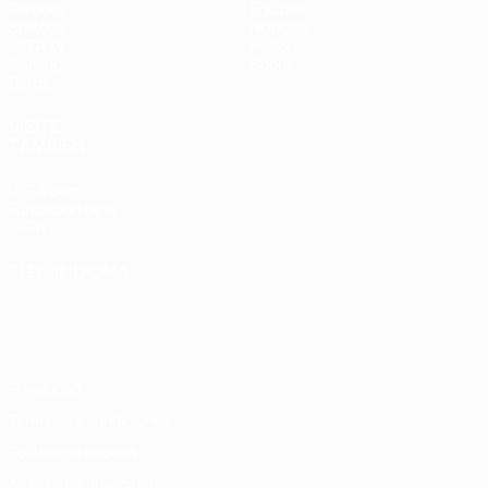
Partidos
Equipos
Sorteos
Noticias
UEFA.tv
Historia
Gaming
Sobre
Datos
VISITE
TAMBIÉN
UEFA.com
Fundación de la
UEFA
ELEGIR IDIOMA
Español
English
Français
Deutsch
Русский
Español
Italiano
Português
Privacidad
Términos y condiciones
Política de cookies
Ajustes de privacidad