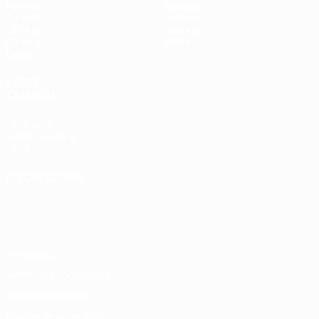
Partidos
Equipos
Sorteos
Noticias
UEFA.tv
Historia
Gaming
Sobre
Datos
VISITE
TAMBIÉN
UEFA.com
Fundación de la
UEFA
ELEGIR IDIOMA
Español
English
Français
Deutsch
Русский
Español
Italiano
Português
Privacidad
Términos y condiciones
Política de cookies
Ajustes de privacidad