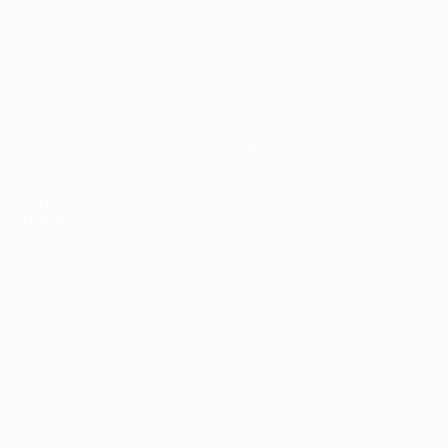
Partidos
Equipos
Sorteos
Noticias
UEFA.tv
Historia
Gaming
Sobre
Datos
VISITE
TAMBIÉN
UEFA.com
Fundación de la
UEFA
ELEGIR IDIOMA
Español
English
Français
Deutsch
Русский
Español
Italiano
Português
Privacidad