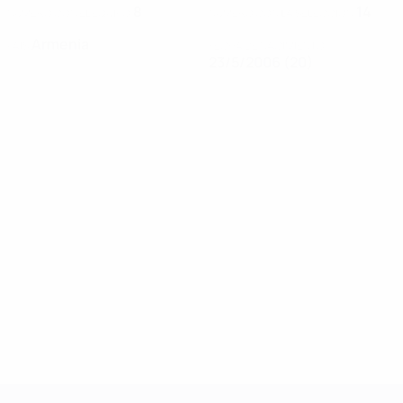
8
14
NÚMERO CON EL EQUIPO
NÚMERO CON LA SELECCIÓN
Armenia
PAÍS
FECHA DE NACIMIENTO
23/5/2006 (20)
UEFA Women's Champions League