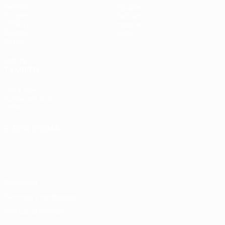
Partidos
Equipos
Sorteos
Noticias
UEFA.tv
Historia
Gaming
Sobre
Datos
VISITE
TAMBIÉN
UEFA.com
Fundación de la
UEFA
ELEGIR IDIOMA
Español
English
Français
Deutsch
Русский
Español
Italiano
Português
Privacidad
Términos y condiciones
Política de cookies