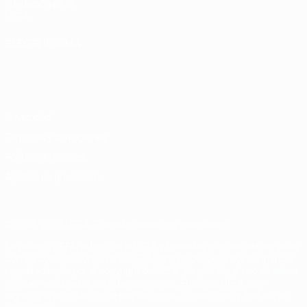
Fundación de la
UEFA
ELEGIR IDIOMA
Español
English
Français
Deutsch
Русский
Español
Italiano
Português
Privacidad
Términos y condiciones
Política de cookies
Ajustes de privacidad
© 1998-2026 UEFA. Todos los derechos reservados
La palabra UEFA, el logo de la UEFA y todas las marcas relacionadas
con las competiciones de la UEFA están protegidas por las marcas
registradas y/o por el copyright de UEFA. Se prohíbe el uso de estas
marcas registradas para uso comercial. El uso de UEFA.com
significa la aceptación de sus Términos, Condiciones y Política de