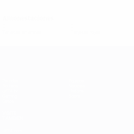
Amonestaciones
0
0
Tarjetas amarillas
Tarjetas rojas
UEFA Women's Champions League
Partidos
Equipos
Sorteos
Noticias
UEFA.tv
Historia
Gaming
Sobre
Datos
VISITE
TAMBIÉN
UEFA.com