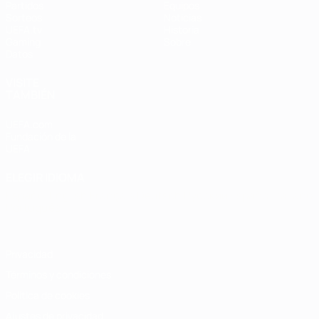
Partidos
Equipos
Sorteos
Noticias
UEFA.tv
Historia
Gaming
Sobre
Datos
VISITE
TAMBIÉN
UEFA.com
Fundación de la
UEFA
ELEGIR IDIOMA
Español
English
Français
Deutsch
Русский
Español
Italiano
Português
Privacidad
Términos y condiciones
Política de cookies
Ajustes de privacidad