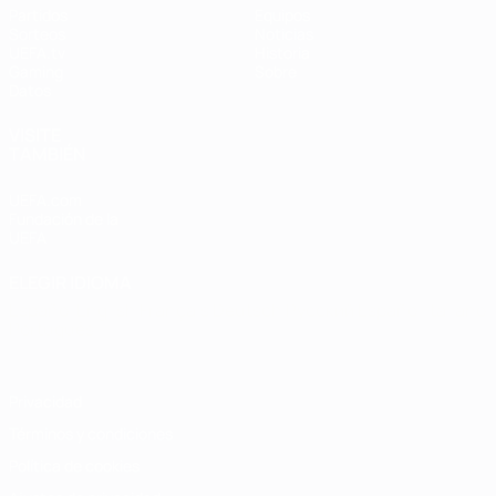
Partidos
Equipos
Sorteos
Noticias
UEFA.tv
Historia
Gaming
Sobre
Datos
VISITE
TAMBIÉN
UEFA.com
Fundación de la
UEFA
ELEGIR IDIOMA
Español
English
Français
Deutsch
Русский
Español
Italiano
Português
Privacidad
Términos y condiciones
Política de cookies