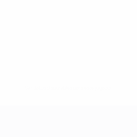
Sin datos disponibles para este jugador
UEFA Women's Champions League