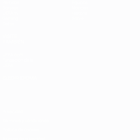
Partidos
Equipos
Sorteos
Noticias
UEFA.tv
Historia
Gaming
Sobre
Datos
VISITE
TAMBIÉN
UEFA.com
Fundación de la
UEFA
ELEGIR IDIOMA
Español
English
Français
Deutsch
Русский
Español
Italiano
Português
Privacidad
Términos y condiciones
Política de cookies
Ajustes de privacidad