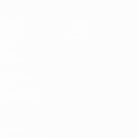
Partidos
Equipos
Sorteos
Noticias
UEFA.tv
Historia
Gaming
Sobre
Datos
VISITE
TAMBIÉN
UEFA.com
Fundación de la
UEFA
ELEGIR IDIOMA
Español
English
Français
Deutsch
Русский
Español
Italiano
Português
Privacidad