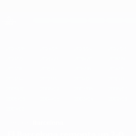
Saltar
al
contenido
UEFA Women's Champions League
Consíguela
principal
Resultados y estadísticas de fútbol en directo
UEFA Women's Champions League
Destacados
2025/26
2024/25
2023/24
2022/23
2021/22
2020/
2025/26
2024/25
2023/24
2022/23
2021/22
2020/21
2019/20
2018/19
2017/18
2016/17
2015/16
2014/15
2013/14
2012/13
2011/12
2010/11
2009/10
2008/09
2007/08
2006/07
2005/06
2004/05
2003/04
2002/03
2001/02
Barcelona
CAMPEÓN
El Barcelona remonta un 2-0