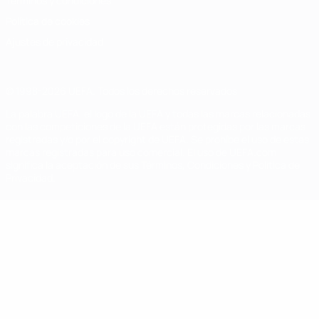
Términos y condiciones
Política de cookies
Ajustes de privacidad
© 1998-2026 UEFA. Todos los derechos reservados
La palabra UEFA, el logo de la UEFA y todas las marcas relacionadas
con las competiciones de la UEFA están protegidas por las marcas
registradas y/o por el copyright de UEFA. Se prohíbe el uso de estas
marcas registradas para uso comercial. El uso de UEFA.com
significa la aceptación de sus Términos, Condiciones y Política de
Privacidad.