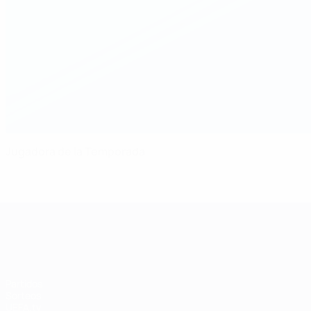
Jugadora de la Temporada
UEFA Women's Champions League
Partidos
Sorteos
UEFA.tv