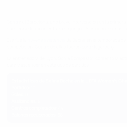
Contra el Barcelona, una breve intervención en la primera 
que Jenni Hermoso entrara en juego. Unos minutos más tar
Esa fue la
novena asistencia
de Bacha en la temporada de l
competición. Cuatro de ellas fueron para Hegerberg.
La entrenadora del Lyon, Sonia Bompastor, comentó la act
para trascender en este tipo de partidos".
Estadísticas de Selma Bacha en la UEFA Women's Cham
Partidos
: 10
Goles
: 0
Assitencias
: 9
Centros completados
: 44
Balones recuperados
: 58