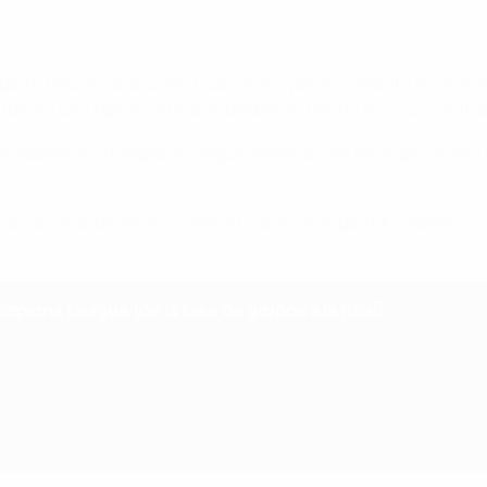
parte resumió a la joven. Cuando el Lyon se adelantó en el ma
de, en una típica carrera de desborde, Bacha envió un centro
a Women's Champions League desde la fase de grupos hasta la 
uación final de Bacha: "Selma hizo un gran partido. Sabemos
pions League (de la fase de grupos a la final)