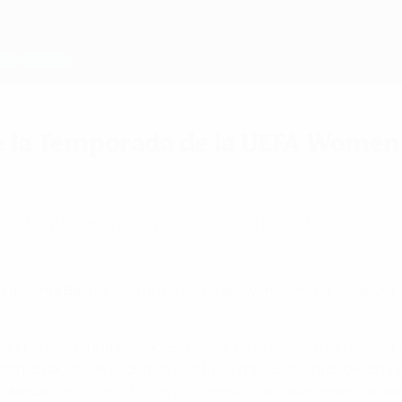
e la Temporada de la UEFA Women
asistente de la competición con un total de nueve 
e: Selma Bacha
o a Selma Bacha, lateral izquierda del Lyon, como la Jugado
 campaña con una actuación estelar en la
victoria del Lyon sob
 participación de Bacha en una final, tras los triunfos de 2018
la que Bacha
alcanzó la mayoría de edad
con una presencia dom