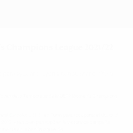
Consíguela
's Champions League 2021/22
para ayudar al Lyon a conquistar el título.
ra Joven de la Temporada de la UEFA Women's Champions
re el Barcelona (1-3)
en Turín para recuperar el título, el
 y 2019, y también participó en la victoriosa campaña
inante en la banda izquierda.