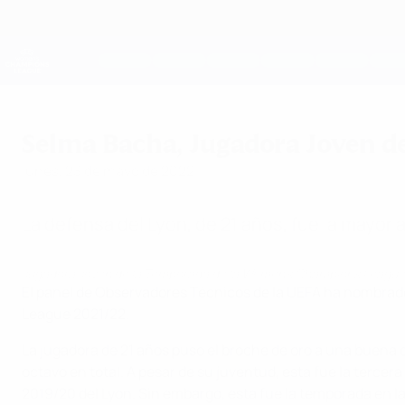
Saltar
al
contenido
UEFA Women's Champions League
principal
Resultados y estadísticas de fútbol en directo
UEFA Women's Champions League
Selma Bacha, Jugadora Joven d
lunes, 23 de mayo de 2022
La defensa del Lyon, de 21 años, fue la mayor 
Jugadora Joven de la Temporada de la Women's Champions Leagu
El panel de Observadores Técnicos de la UEFA ha nombrad
League 2021/22.
La jugadora de 21 años puso el broche de oro a una buena
octavo en total. A pesar de su juventud, esta fue la tercera
2019/20 del Lyon. Sin embargo, esta fue la temporada en 