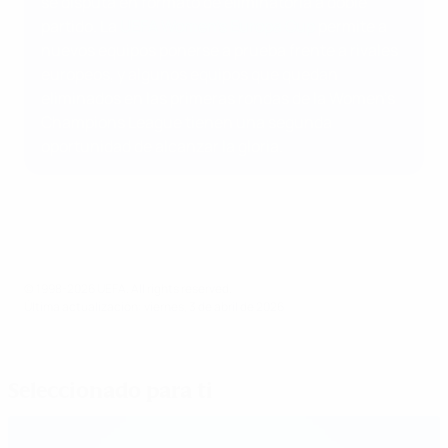
se disputa en formato de eliminatoria a doble
partido. La
UEFA Women's Europa Cup
permite a
nuevos equipos ponerse a prueba frente a rivales
europeos, y algunos equipos que quedan
eliminados en las primeras rondas de la Women's
Champions League tienen una segunda
oportunidad de alcanzar la gloria.
© 1998-2026 UEFA. All rights reserved.
Última actualización: viernes, 3 de abril de 2026
Seleccionado para ti