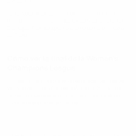
campeona.
Noruega también acogió la
Supercopa de la UEFA
masculina de 2016
, en la que el Real Madrid venció al
Sevilla por 3-2 tras la prórroga, en el Lerkendal Stadion
de Trondheim.
Cómo ver la final de la Women's
Champions League
Aquí
encontrarás información detallada sobre dónde
ver los próximos partidos de la Women's Champions
League, donde también se publicará la información
sobre la final a su debido tiempo.
Final de la 2024/25: Arsenal - Barcelona 1-0