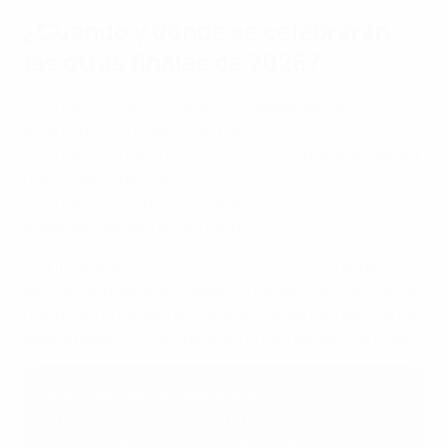
¿Cuándo y dónde se celebrarán
las otras finales de 2026?
Final de la Europa League 2026
: Beşiktaş Park,
Estambul, miércoles 20 de mayo
Final de la Conference League 2026
: RB Arena, Leipzig,
miércoles 27 de mayo
Final de la Champions League 2026: Puskás Aréna
,
Budapest, sábado 30 de mayo
* La final de la
Women's Europa Cup 2026
, a doble
partido, se disputó el sábado 25 de abril y el viernes 1 de
mayo, con el partido de ida en el campo del Hammarby,
subcampeón, y el de vuelta en el del Häcken, campeón.
Nuevo formato y competición
La temporada 2025/26 es la primera en la que se
aplica el nuevo formato de las competiciones de