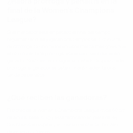
¿Habrá prórroga y penaltis en la
final de la Women's Champions
League?
Si el marcador está empatado al final del tiempo
reglamentario, se jugarán dos tiempos de 15 minutos
de prórroga. Si uno de los equipos marca más goles que
el otro durante la prórroga, ese equipo será declarado
ganador. Si el marcador sigue empatado después de la
prórroga, el ganador se determinará mediante una
tanda de penaltis.
¿Qué reciben las ganadoras?
El trofeo de la Women's Champions League mide 60 cm
de altura, pesa 10 kg y está fabricado en plata de ley.
Sus brazos en espiral y el cuerpo central simbolizan
dinamismo y fuerza.