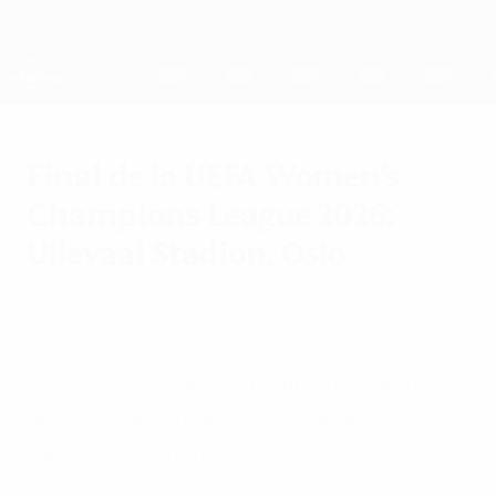
Saltar
al
contenido
UEFA Women's Champions League
Consíguela
principal
Resultados y estadísticas de fútbol en directo
UEFA Women's Champions League
Final de la UEFA Women's
Champions League 2026:
Ullevaal Stadion, Oslo
viernes, 3 de abril de 2026
El Ullevaal Stadion de Oslo acogerá la final
de la UEFA Women's Champions League
entre el Barcelona y el OL Lyonnes el
sábado 23 de mayo de 2026.