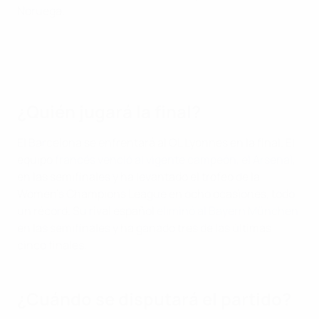
Noruega.
¿Quién jugará la final?
El Barcelona se enfrentará al OL Lyonnes en la final. El
equipo
francés venció al vigente campeón, el Arsenal
,
en las semifinales y ha levantado el trofeo de la
Women's Champions League en ocho ocasiones, todo
un récord. Su rival español
eliminó al Bayern München
en las semifinales y ha ganado tres de las últimas
cinco finales.
¿Cuándo se disputará el partido?