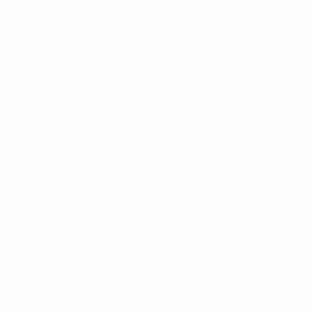
clubes femeninos de la UEFA. El nuevo formato de
la Women's Champions League consiste en una
fase liga única con 18 equipos, dos más que en la
fase de grupos anterior.
Los cuatro primeros clasificados de la liga se
clasificaron automáticamente para los cuartos de
final, mientras que los equipos que terminaron
entre el 5º y el 12º puesto compitieron en unos
play-offs eliminatorios a doble partido para
asegurarse su plaza entre los ocho mejores.
A partir de los cuartos de final, la competición
sigue el formato anterior de eliminatorias que
conducen a la final, que se disputa en un lugar
neutral seleccionado por la UEFA.
Por primera vez, también se celebra una segunda
competición de clubes femeninos de la UEFA, que