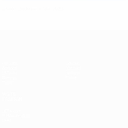
Lisboa, sede de la final 2025
UEFA Women's Champions League
Partidos
Equipos
Sorteos
Noticias
UEFA.tv
Historia
Gaming
Sobre
Datos
VISITE
TAMBIÉN
UEFA.com
Fundación de la
UEFA