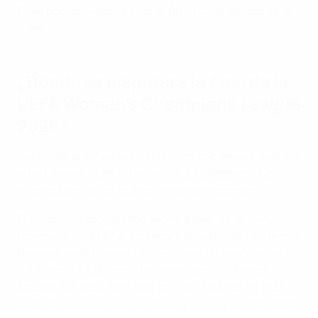
El partido comenzará a las 18:00 HEC del sábado 23 de
mayo.
¿Dónde se disputará la final de la
UEFA Women's Champions League
2026?
La final de la 25ª edición de la competición se celebrará
en el Ullevaal Stadion de Oslo, inaugurado en 1926 y
renovado en varias ocasiones desde entonces.
El estadio ha acogido dos veces la final de la
EURO
Femenina de la UEFA
, incluida la final de 1987, en la que
Noruega, anfitriona del torneo, se impuso a Suecia
por
2-1 y levantó su primer trofeo europeo. El Ullevaal
Stadion fue sede de la final por segunda vez en 1997,
cuando
Alemania venció a Italia por 2-0
y se proclamó