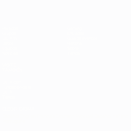
Partidos
Gaming
Grupos
Entradas
UEFA.tv
Guía de eventos
Datos
Historia
Equipos
Sobre
Noticias
Tienda
VISITE
TAMBIÉN
UEFA.com
Fundación de la
UEFA
Tienda
ELEGIR IDIOMA
Español
English
Français
Deutsch
Русский
Español
Italiano
Português