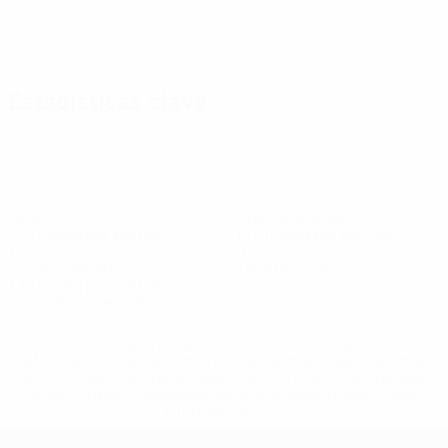
Estadísticas clave
10
14
Goles
Goles encajados
1,25 media por partido
1,75 media por partido
11
0
Tarjetas amarillas
Tarjetas rojas
1,38 media por partido
Ver todas las estadísticas
* Suspendida hasta nuevo aviso. <a
href='https://es.uefa.com/insideuefa/mediaservices/medi
148df3492859-aef1bad645a5-1000--fifa-uefa-suspenden-
a-los-clubes-y-selecciones-nacionales-rusas/'>Más
información</a>
Campeonato de Europa Femenino de l