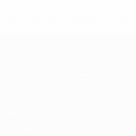
* Suspendida hasta nuevo aviso. <a
href='https://es.uefa.com/insideuefa/mediaservices/medi
148df3492859-aef1bad645a5-1000--fifa-uefa-suspenden-
a-los-clubes-y-selecciones-nacionales-rusas/'>Más
información</a>
Campeonato de Europa Femenino de l
Partidos
Gaming
Grupos
Entradas
UEFA.tv
Guía de eventos
Datos
Historia
Equipos
Sobre
Noticias
Tienda
VISITE
TAMBIÉN
UEFA.com
Fundación de la
UEFA