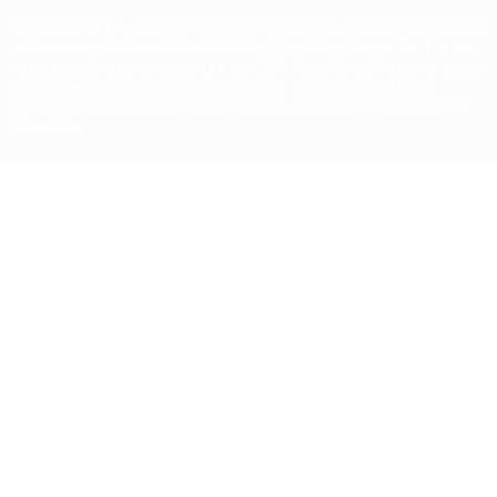
La palabra UEFA, el logo de la UEFA y todas las marcas relacionadas
con las competiciones de la UEFA están protegidas por las marcas
registradas y/o por el copyright de UEFA. Se prohíbe el uso de estas
marcas registradas para uso comercial. El uso de UEFA.com
significa la aceptación de sus Términos, Condiciones y Política de
Privacidad.