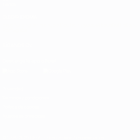
Tienda
ELEGIR IDIOMA
Español
English
Français
Deutsch
Русский
Español
Italiano
Português
SÍGANOS EN
Descarga la app oficial
Privacidad
Términos y condiciones
Política de cookies
Ajustes de privacidad
© 1998-2026 UEFA. Todos los derechos reservados