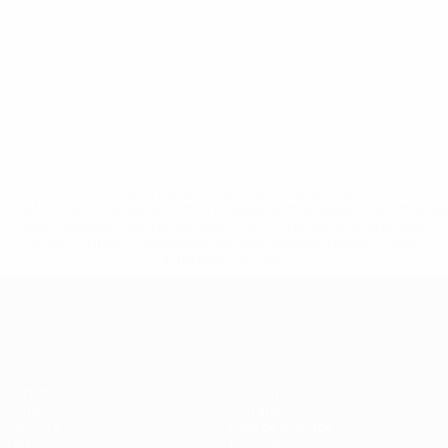
* Suspendida hasta nuevo aviso. <a
href='https://es.uefa.com/insideuefa/mediaservices/medi
148df3492859-aef1bad645a5-1000--fifa-uefa-suspenden-
a-los-clubes-y-selecciones-nacionales-rusas/'>Más
información</a>
Campeonato de Europa Femenino de l
Partidos
Gaming
Grupos
Entradas
UEFA.tv
Guía de eventos
Datos
Historia