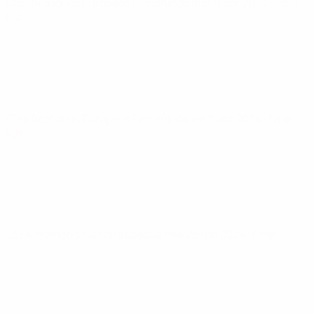
Clasificatorios Europeos Femeninos
mar 9 abr 2024
· Fase
liga
Clasificatorios Europeos Femeninos
vie 5 abr 2024
· Fase
liga
UEFA Women's Nations League
mié 28 feb 2024
· Final