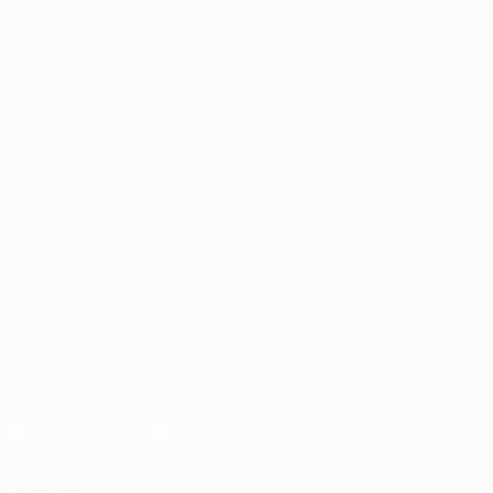
Equipos
Sobre
Noticias
Tienda
VISITE
TAMBIÉN
UEFA.com
Fundación de la
UEFA
Tienda
ELEGIR IDIOMA
Español
English
Français
Deutsch
Русский
Español
Italiano
Português
SÍGANOS EN
Descarga la app oficial