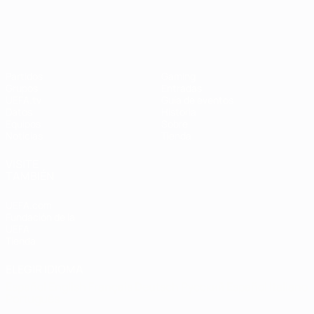
Campeonato de Europa Femenino de l
Partidos
Gaming
Grupos
Entradas
UEFA.tv
Guía de eventos
Datos
Historia
Equipos
Sobre
Noticias
Tienda
VISITE
TAMBIÉN
UEFA.com
Fundación de la
UEFA
Tienda
ELEGIR IDIOMA
Español
English
Français
Deutsch
Русский
Español
Italiano
Português