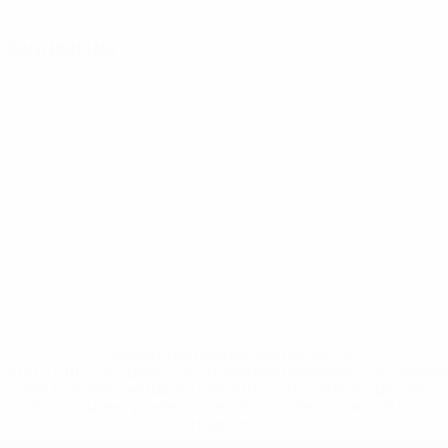
FECHA DE NACIMIENTO
02/1/1991 (35)
* Suspendida hasta nuevo aviso. <a
href='https://es.uefa.com/insideuefa/mediaservices/medi
148df3492859-aef1bad645a5-1000--fifa-uefa-suspenden-
a-los-clubes-y-selecciones-nacionales-rusas/'>Más
información</a>