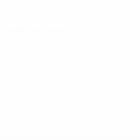
FECHA DE NACIMIENTO
01/6/1994 (32)
Estadísticas clave
Ver todas las estadísticas
3
270
Partidos disputados
Minutos jugados
90 media por partido
0
0
Goles
Asistencias
74,67%
0
Precisión en el pase (%)
Tarjetas amarillas
0
Tarjetas rojas
* Suspendida hasta nuevo aviso. <a
href='https://es.uefa.com/insideuefa/mediaservices/medi
148df3492859-aef1bad645a5-1000--fifa-uefa-suspenden-
a-los-clubes-y-selecciones-nacionales-rusas/'>Más
información</a>