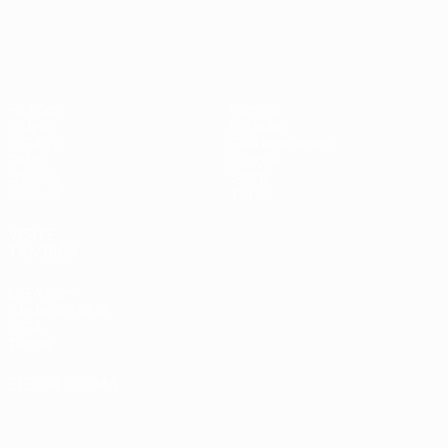
Campeonato de Europa Femenino de l
Partidos
Gaming
Grupos
Entradas
UEFA.tv
Guía de eventos
Datos
Historia
Equipos
Sobre
Noticias
Tienda
VISITE
TAMBIÉN
UEFA.com
Fundación de la
UEFA
Tienda
ELEGIR IDIOMA
Español
English
Français
Deutsch
Русский
Español
Italiano
Português