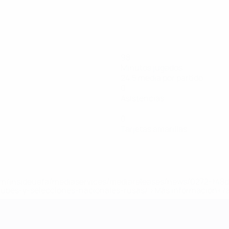
98
Minutos jugados
24,5 media por partido
0
Asistencias
0
Tarjetas amarillas
a.com/insideuefa/mediaservices/mediareleases/news/0272-14
lubes-y-selecciones-nacionales-rusas/'>Más información</
a UEFA