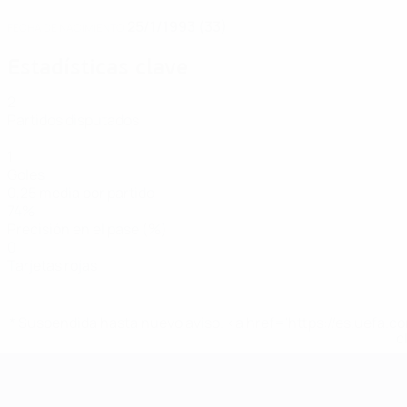
25/1/1993 (33)
FECHA DE NACIMIENTO
Estadísticas clave
2
Partidos disputados
1
Goles
0,25 media por partido
74%
Precisión en el pase (%)
0
Tarjetas rojas
* Suspendida hasta nuevo aviso. <a href='https://es.uef
c
Campeonato de Europa Femenino de l