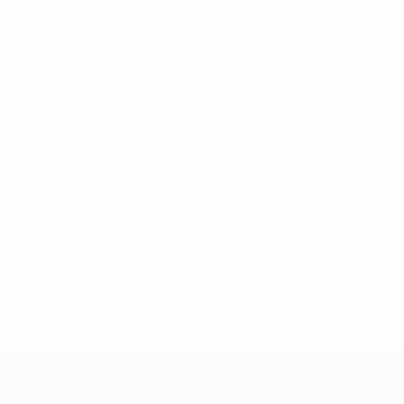
Ver todas las estadísticas
8df3492859-aef1bad645a5-1000--fifa-uefa-suspenden-a-los-
a>