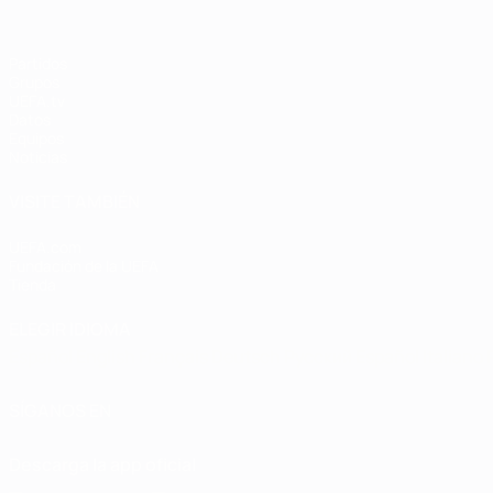
Partidos
Grupos
UEFA.tv
Datos
Equipos
Noticias
VISITE TAMBIÉN
UEFA.com
Fundación de la UEFA
Tienda
ELEGIR IDIOMA
Español
English
Français
Deutsch
Русский
Español
Italiano
SÍGANOS EN
Descarga la app oficial