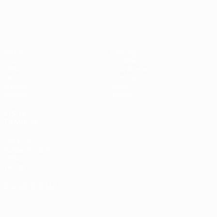
Campeonato de Europa Femenino de l
Partidos
Gaming
Grupos
Entradas
UEFA.tv
Guía de eventos
Datos
Historia
Equipos
Sobre
Noticias
Tienda
VISITE
TAMBIÉN
UEFA.com
Fundación de la
UEFA
Tienda
ELEGIR IDIOMA
Español
English
Français
Deutsch
Русский
Español
Italiano
Português