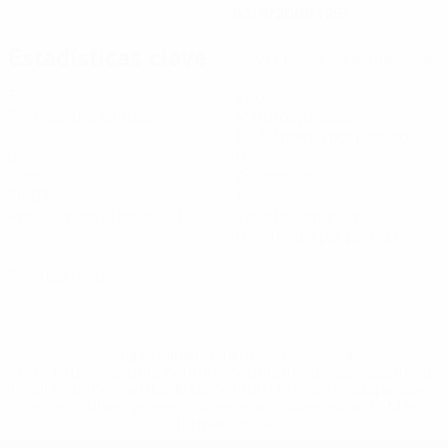
03/9/2000 (25)
Estadísticas clave
Ver todas las estadísticas
3
200
Partidos disputados
Minutos jugados
66,67 media por partido
0
0
Goles
Asistencias
56,67%
1
Precisión en el pase (%)
Tarjetas amarillas
0,34 media por partido
0
Tarjetas rojas
* Suspendida hasta nuevo aviso. <a
href='https://es.uefa.com/insideuefa/mediaservices/medi
148df3492859-aef1bad645a5-1000--fifa-uefa-suspenden-
a-los-clubes-y-selecciones-nacionales-rusas/'>Más
información</a>