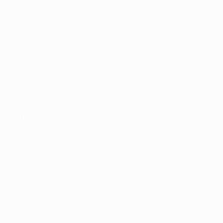
Campeonato de Europa Femenino de l
Partidos
Gaming
Grupos
Entradas
UEFA.tv
Guía de eventos
Datos
Historia
Equipos
Sobre
Noticias
Tienda
VISITE
TAMBIÉN
UEFA.com
Fundación de la
UEFA
Tienda
ELEGIR IDIOMA
Español
English
Français
Deutsch
Русский
Español
Italiano
Português