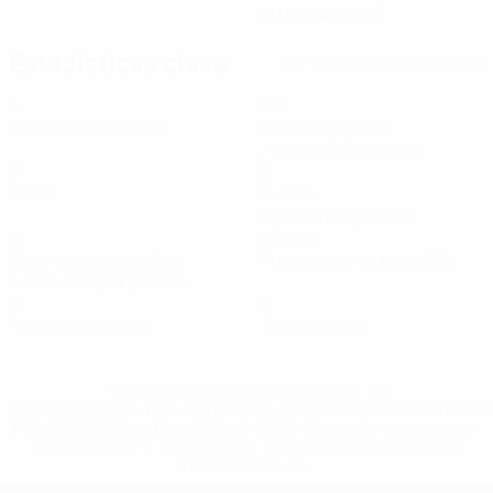
28/8/2002 (23)
Estadísticas clave
Ver todas las estadísticas
3
225
Partidos disputados
Minutos jugados
75 media por partido
0
6
Goles
Duelos
2 media por partido
11
53,34%
Balones recuperados
Precisión en el pase (%)
3,67 media por partido
0
0
Tarjetas amarillas
Tarjetas rojas
* Suspendida hasta nuevo aviso. <a
href='https://es.uefa.com/insideuefa/mediaservices/medi
148df3492859-aef1bad645a5-1000--fifa-uefa-suspenden-
a-los-clubes-y-selecciones-nacionales-rusas/'>Más
información</a>