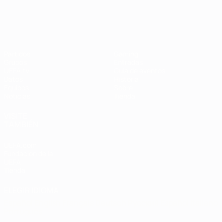
Campeonato de Europa Femenino de l
Partidos
Gaming
Grupos
Entradas
UEFA.tv
Guía de eventos
Datos
Historia
Equipos
Sobre
Noticias
Tienda
VISITE
TAMBIÉN
UEFA.com
Fundación de la
UEFA
Tienda
ELEGIR IDIOMA
Español
English
Français
Deutsch
Русский
Español
Italiano
Português