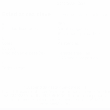
23/3/2004 (22)
Estadísticas clave
Ver todas las estadísticas
4
359
Partidos disputados
Minutos jugados
89,75 media por partido
0
0
Goles
Asistencias
85,25%
1
Precisión en el pase (%)
Tarjetas amarillas
0,25 media por partido
0
Tarjetas rojas
* Suspendida hasta nuevo aviso. <a
href='https://es.uefa.com/insideuefa/mediaservices/medi
148df3492859-aef1bad645a5-1000--fifa-uefa-suspenden-
a-los-clubes-y-selecciones-nacionales-rusas/'>Más
información</a>