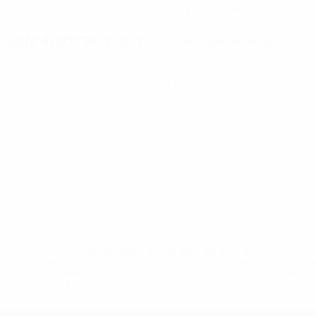
21/11/2003 (22)
Estadísticas clave
Ver todas las estadísticas
0
0
Tarjetas amarillas
Tarjetas rojas
* Suspendida hasta nuevo aviso. <a
href='https://es.uefa.com/insideuefa/mediaservices/medi
148df3492859-aef1bad645a5-1000--fifa-uefa-suspenden-
a-los-clubes-y-selecciones-nacionales-rusas/'>Más
información</a>