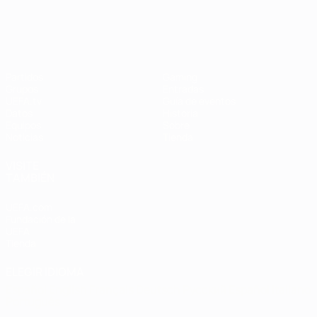
Campeonato de Europa Femenino de l
Partidos
Gaming
Grupos
Entradas
UEFA.tv
Guía de eventos
Datos
Historia
Equipos
Sobre
Noticias
Tienda
VISITE
TAMBIÉN
UEFA.com
Fundación de la
UEFA
Tienda
ELEGIR IDIOMA
Español
English
Français
Deutsch
Русский
Español
Italiano
Português