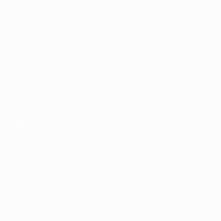
Campeonato de Europa Femenino de l
Partidos
Gaming
Grupos
Entradas
UEFA.tv
Guía de eventos
Datos
Historia
Equipos
Sobre
Noticias
Tienda
VISITE
TAMBIÉN
UEFA.com
Fundación de la
UEFA
Tienda
ELEGIR IDIOMA
Español
English
Français
Deutsch
Русский
Español
Italiano
Português