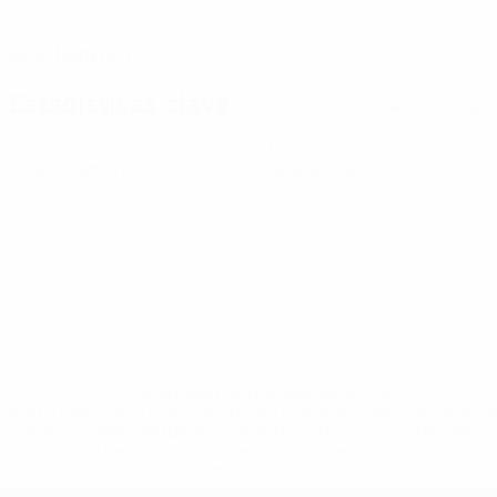
FECHA DE NACIMIENTO
22/2/1999 (27)
Estadísticas clave
Ver todas las estadísticas
0
0
Tarjetas amarillas
Tarjetas rojas
* Suspendida hasta nuevo aviso. <a
href='https://es.uefa.com/insideuefa/mediaservices/medi
148df3492859-aef1bad645a5-1000--fifa-uefa-suspenden-
a-los-clubes-y-selecciones-nacionales-rusas/'>Más
información</a>