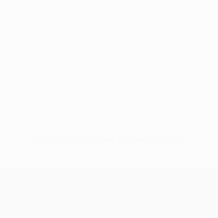
Sin datos disponibles para este jugador
UEFA Women’s Europa Cup