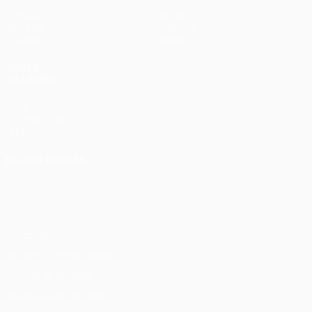
Partidos
Noticias
Sorteos
Historia
Equipos
Sobre
VISITE
TAMBIÉN
UEFA.com
Fundación de
la UEFA
ELEGIR IDIOMA
Español
English
Français
Deutsch
Русский
Español
Italiano
Português
Privacidad
Términos y condiciones
Política de cookies
Ajustes de privacidad