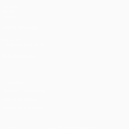
Partidos
Sorteos
Equipos
VISITE TAMBIÉN
UEFA.com
Fundación de la UEFA
ELEGIR IDIOMA
Español
English
Français
Deutsch
Русский
Español
Italia
Privacidad
Términos y condiciones
Política de cookies
Ajustes de privacidad
© 1998-2026 UEFA. Todos los derechos reservados