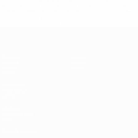
* Suspendida hasta nuevo aviso. <a
href='https://es.uefa.com/insideuefa/mediaservices/medi
148df3492859-aef1bad645a5-1000--fifa-uefa-suspenden-
a-los-clubes-y-selecciones-nacionales-rusas/'>Más
información</a>
Eurocopa Femenina de Fútbol Sala d
Partidos
Noticias
Sorteos
Historia
Grupos
Sobre
Datos
PÁGINAS
WEB DE LA
UEFA
UEFA.com
Fundación de la
UEFA
ELEGIR IDIOMA