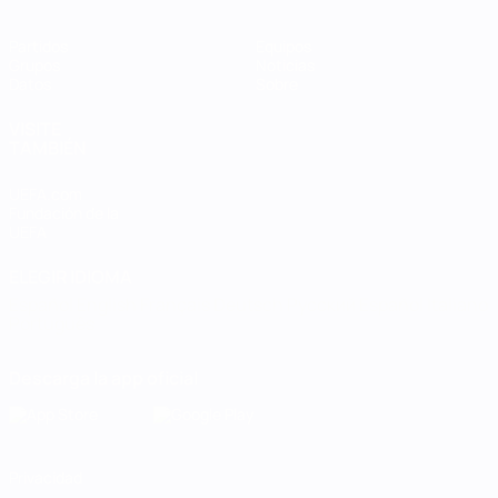
Partidos
Equipos
Grupos
Noticias
Datos
Sobre
VISITE
TAMBIÉN
UEFA.com
Fundación de la
UEFA
ELEGIR IDIOMA
Español
English
Français
Deutsch
Русский
Español
Italiano
Português
Descarga la app oficial
Privacidad