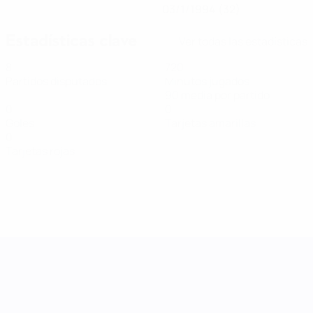
03/1/1994 (32)
Estadísticas clave
Ver todas las estadísticas
8
720
Partidos disputados
Minutos jugados
90 media por partido
0
0
Goles
Tarjetas amarillas
0
Tarjetas rojas
UEFA Women's Nations League