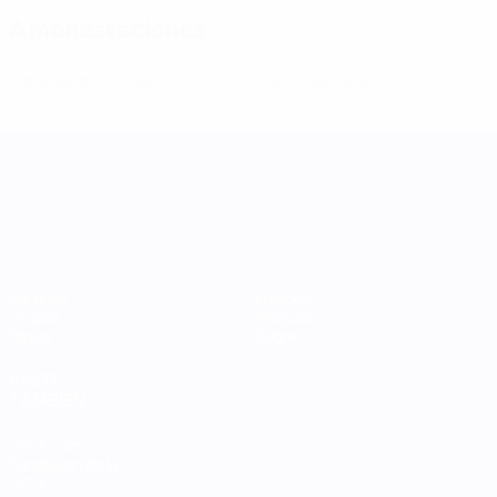
Amonestaciones
0
0
Tarjetas amarillas
Tarjetas rojas
UEFA Women's Nations League
Partidos
Equipos
Grupos
Noticias
Datos
Sobre
VISITE
TAMBIÉN
UEFA.com
Fundación de la
UEFA