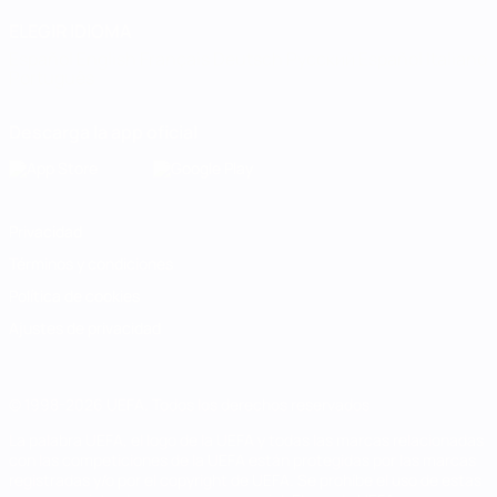
ELEGIR IDIOMA
Español
English
Français
Deutsch
Русский
Español
Italiano
Português
Descarga la app oficial
Privacidad
Términos y condiciones
Política de cookies
Ajustes de privacidad
© 1998-2026 UEFA. Todos los derechos reservados
La palabra UEFA, el logo de la UEFA y todas las marcas relacionadas
con las competiciones de la UEFA están protegidas por las marcas
registradas y/o por el copyright de UEFA. Se prohíbe el uso de estas