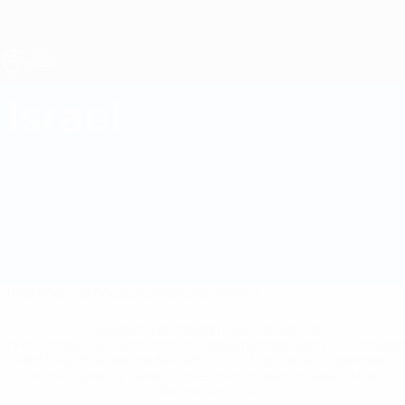
Saltar
al
contenido
principal
Europeo femenino sub-17 de la UEFA
Israel
Israel Estadísticas Femenino sub-17 2027
Resumen
Partidos
Estadísticas
Plantilla
* Suspendida hasta nuevo aviso. <a
href='https://es.uefa.com/insideuefa/mediaservices/medi
148df3492859-aef1bad645a5-1000--fifa-uefa-suspenden-
a-los-clubes-y-selecciones-nacionales-rusas/'>Más
información</a>