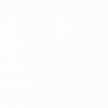
Europeo femenino sub-17 de la UEFA
Partidos
Noticias
Sorteos
Historia
Vídeos
Sobre
Equipos
PÁGINAS
WEB DE LA
UEFA
UEFA.com
Fundación de la
UEFA
ELEGIR IDIOMA
Español
English
Français
Deutsch
Русский
Español
Italiano
Português
Privacidad