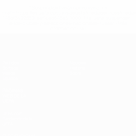
* Suspendida hasta nuevo aviso. <a
href='https://es.uefa.com/insideuefa/mediaservices/medi
148df3492859-aef1bad645a5-1000--fifa-uefa-suspenden-
a-los-clubes-y-selecciones-nacionales-rusas/'>Más
información</a>
Europeo femenino sub-17 de la UEFA
Partidos
Noticias
Sorteos
Historia
Vídeos
Sobre
Equipos
PÁGINAS
WEB DE LA
UEFA
UEFA.com
Fundación de la
UEFA