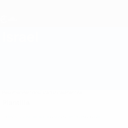
Saltar
al
contenido
principal
Europeo femenino sub-17 de la UEFA
Israel
Israel Femenino sub-17 2027
Resumen
Partidos
Estadísticas
Plantilla
Plantilla
La lista oficial del equipo aún no está disponible