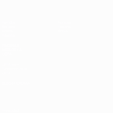
Europeo femenino sub-17 de la UEFA
Partidos
Noticias
Sorteos
Historia
Vídeos
Sobre
Equipos
PÁGINAS
WEB DE LA
UEFA
UEFA.com
Fundación de la
UEFA
ELEGIR IDIOMA
Español
English
Français
Deutsch
Русский
Español
Italiano
Português
Privacidad