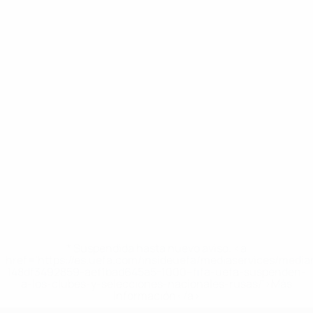
* Suspendida hasta nuevo aviso. <a
href='https://es.uefa.com/insideuefa/mediaservices/medi
148df3492859-aef1bad645a5-1000--fifa-uefa-suspenden-
a-los-clubes-y-selecciones-nacionales-rusas/'>Más
información</a>