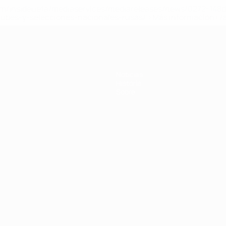
a.com/insideuefa/mediaservices/mediareleases/news/0272-14
lubes-y-selecciones-nacionales-rusas/'>Más información</
Noticias
Historia
Sobre
Português