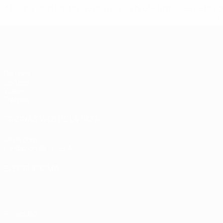
* Suspendida hasta nuevo aviso. <a href='https://es.uef
c
Europeo femenino sub-17 de la UEFA
Partidos
Sorteos
Vídeos
Equipos
PÁGINAS WEB DE LA UEFA
UEFA.com
Fundación de la UEFA
ELEGIR IDIOMA
Español
English
Français
Deutsch
Русский
Español
Italiano
Privacidad