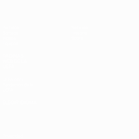
Europeo femenino sub-17 de la UEFA
Partidos
Noticias
Sorteos
Historia
Vídeos
Sobre
Equipos
PÁGINAS
WEB DE LA
UEFA
UEFA.com
Fundación de la
UEFA
ELEGIR IDIOMA
Español
English
Français
Deutsch
Русский
Español
Italiano
Português
Privacidad