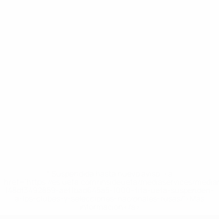
* Suspendida hasta nuevo aviso. <a
href='https://es.uefa.com/insideuefa/mediaservices/medi
148df3492859-aef1bad645a5-1000--fifa-uefa-suspenden-
a-los-clubes-y-selecciones-nacionales-rusas/'>Más
información</a>