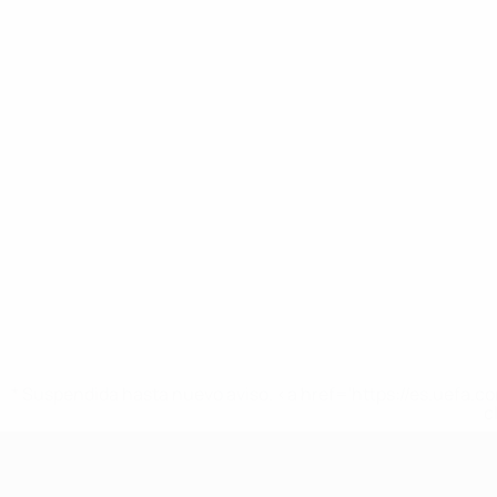
* Suspendida hasta nuevo aviso. <a href='https://es.uef
c
Europeo femenino sub-17 de la UEFA