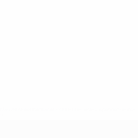
8df3492859-aef1bad645a5-1000--fifa-uefa-suspenden-a-los-
a>