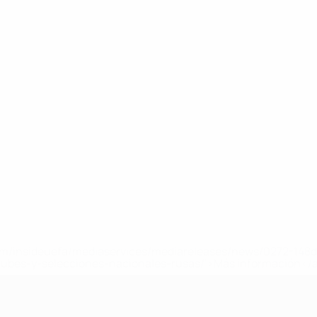
a.com/insideuefa/mediaservices/mediareleases/news/0272-14
lubes-y-selecciones-nacionales-rusas/'>Más información</