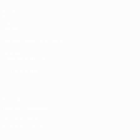
Partidos
Sorteos
Vídeos
Equipos
PÁGINAS WEB DE LA UEFA
UEFA.com
Fundación de la UEFA
ELEGIR IDIOMA
Español
English
Français
Deutsch
Русский
Español
Italiano
Privacidad
Términos y condiciones
Política de cookies
Ajustes de privacidad