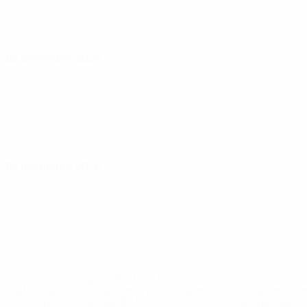
02 diciembre 2026
05 diciembre 2026
* Suspendida hasta nuevo aviso. <a
href='https://es.uefa.com/insideuefa/mediaservices/medi
148df3492859-aef1bad645a5-1000--fifa-uefa-suspenden-