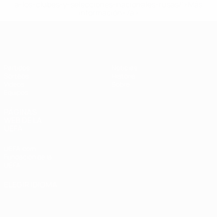
a-los-clubes-y-selecciones-nacionales-rusas/'>Más
información</a>
Europeo femenino sub-19 de la UEF
Partidos
Noticias
Sorteos
Historia
Vídeos
Sobre
Equipos
PÁGINAS
WEB DE LA
UEFA
UEFA.com
Fundación de la
UEFA
ELEGIR IDIOMA
Español
English
Français
Deutsch
Русский
Español
Italiano
Português