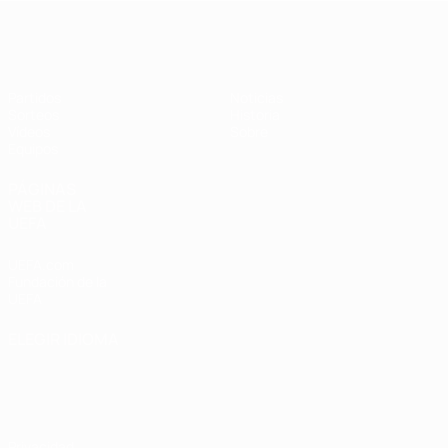
Europeo femenino sub-19 de la UEF
Partidos
Noticias
Sorteos
Historia
Vídeos
Sobre
Equipos
PÁGINAS
WEB DE LA
UEFA
UEFA.com
Fundación de la
UEFA
ELEGIR IDIOMA
Español
English
Français
Deutsch
Русский
Español
Italiano
Português
Privacidad