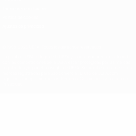
Términos y condiciones
Política de cookies
Ajustes de privacidad
© 1998-2026 UEFA. Todos los derechos reservados
La palabra UEFA, el logo de la UEFA y todas las marcas relacionadas
con las competiciones de la UEFA están protegidas por las marcas
registradas y/o por el copyright de UEFA. Se prohíbe el uso de estas
marcas registradas para uso comercial. El uso de UEFA.com
significa la aceptación de sus Términos, Condiciones y Política de
Privacidad.