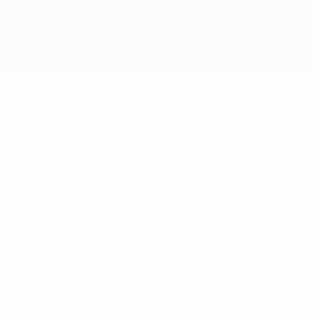
Saltar
al
contenido
principal
Europeo femenino sub-19 de la UEFA
Hungría
Hungría Estadísticas Femenino sub-19 2027
Resumen
Partidos
Estadísticas
Plantilla
* Suspendida hasta nuevo aviso. <a
href='https://es.uefa.com/insideuefa/mediaservices/medi
148df3492859-aef1bad645a5-1000--fifa-uefa-suspenden-
a-los-clubes-y-selecciones-nacionales-rusas/'>Más
información</a>