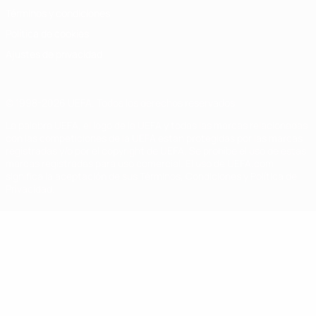
Términos y condiciones
Política de cookies
Ajustes de privacidad
© 1998-2026 UEFA. Todos los derechos reservados
La palabra UEFA, el logo de la UEFA y todas las marcas relacionadas
con las competiciones de la UEFA están protegidas por las marcas
registradas y/o por el copyright de UEFA. Se prohíbe el uso de estas
marcas registradas para uso comercial. El uso de UEFA.com
significa la aceptación de sus Términos, Condiciones y Política de
Privacidad.