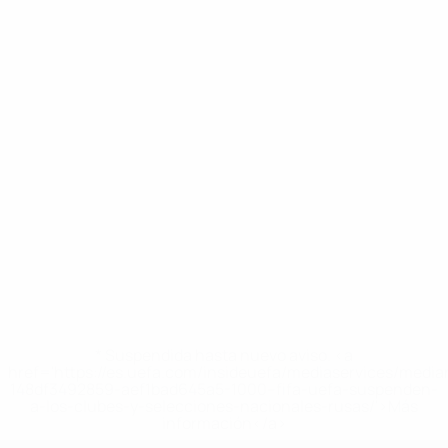
* Suspendida hasta nuevo aviso. <a
href='https://es.uefa.com/insideuefa/mediaservices/medi
148df3492859-aef1bad645a5-1000--fifa-uefa-suspenden-
a-los-clubes-y-selecciones-nacionales-rusas/'>Más
información</a>