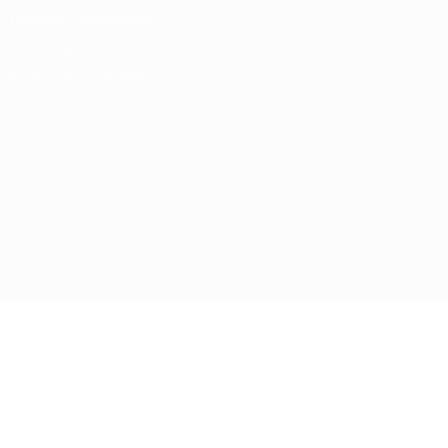
Términos y condiciones
Política de cookies
Ajustes de privacidad
© 1998-2026 UEFA. Todos los derechos reservados
La palabra UEFA, el logo de la UEFA y todas las marcas relacionadas
con las competiciones de la UEFA están protegidas por las marcas
registradas y/o por el copyright de UEFA. Se prohíbe el uso de estas
marcas registradas para uso comercial. El uso de UEFA.com
significa la aceptación de sus Términos, Condiciones y Política de
Privacidad.