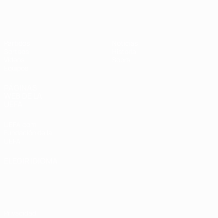
Europeo femenino sub-19 de la UEF
Partidos
Noticias
Sorteos
Historia
Vídeos
Sobre
Equipos
PÁGINAS
WEB DE LA
UEFA
UEFA.com
Fundación de la
UEFA
ELEGIR IDIOMA
Español
English
Français
Deutsch
Русский
Español
Italiano
Português
Privacidad