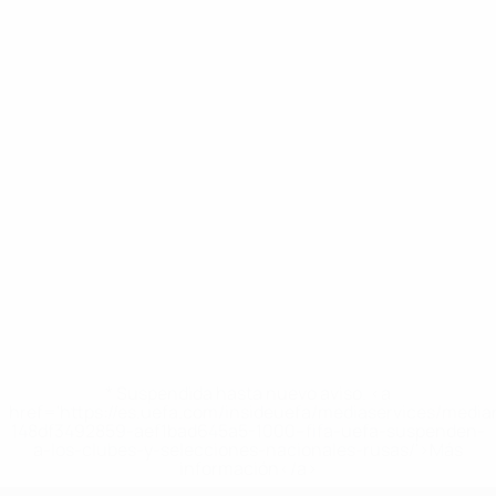
* Suspendida hasta nuevo aviso. <a
href='https://es.uefa.com/insideuefa/mediaservices/medi
148df3492859-aef1bad645a5-1000--fifa-uefa-suspenden-
a-los-clubes-y-selecciones-nacionales-rusas/'>Más
información</a>