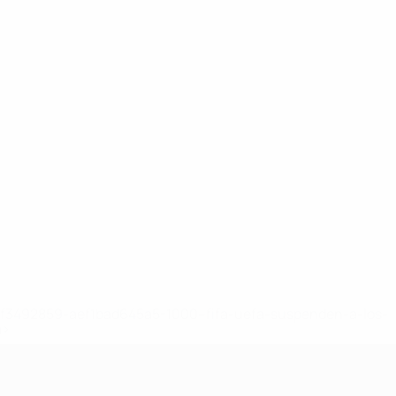
8df3492859-aef1bad645a5-1000--fifa-uefa-suspenden-a-los-
a>