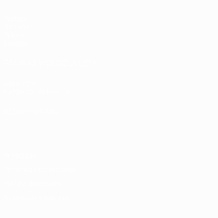
Partidos
Sorteos
Vídeos
Equipos
PÁGINAS WEB DE LA UEFA
UEFA.com
Fundación de la UEFA
ELEGIR IDIOMA
Español
English
Français
Deutsch
Русский
Español
Italiano
Privacidad
Términos y condiciones
Política de cookies
Ajustes de privacidad