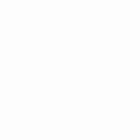
* Suspendida hasta nuevo aviso. <a href='https://es.uef
c
Europeo femenino sub-19 de la UEF