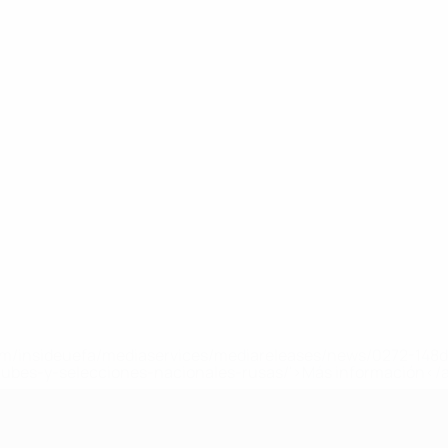
a.com/insideuefa/mediaservices/mediareleases/news/0272-14
lubes-y-selecciones-nacionales-rusas/'>Más información</
A