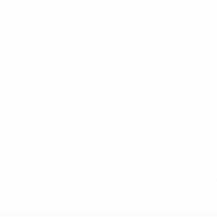
* Suspendida hasta nuevo aviso. <a
href='https://es.uefa.com/insideuefa/mediaservices/medi
148df3492859-aef1bad645a5-1000--fifa-uefa-suspenden-
a-los-clubes-y-selecciones-nacionales-rusas/'>Más
información</a>