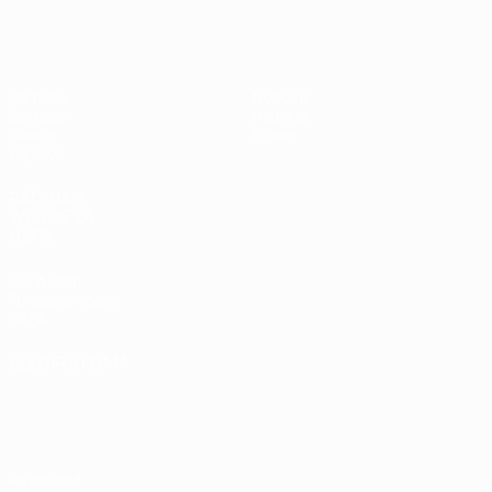
Europeo femenino sub-19 de la UEF
Partidos
Noticias
Sorteos
Historia
Vídeos
Sobre
Equipos
PÁGINAS
WEB DE LA
UEFA
UEFA.com
Fundación de la
UEFA
ELEGIR IDIOMA
Español
English
Français
Deutsch
Русский
Español
Italiano
Português
Privacidad