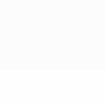
Términos y condiciones
Política de cookies
Ajustes de privacidad
© 1998-2026 UEFA. Todos los derechos reservados
La palabra UEFA, el logo de la UEFA y todas las marcas relacionadas
con las competiciones de la UEFA están protegidas por las marcas
registradas y/o por el copyright de UEFA. Se prohíbe el uso de estas
marcas registradas para uso comercial. El uso de UEFA.com
significa la aceptación de sus Términos, Condiciones y Política de
Privacidad.