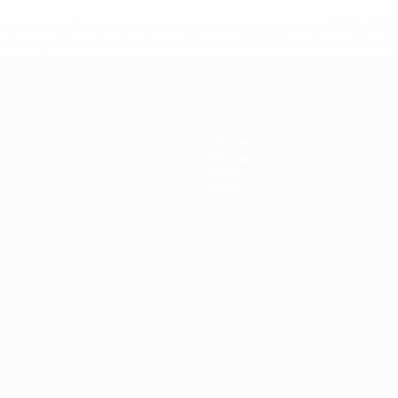
a.com/insideuefa/mediaservices/mediareleases/news/0272-14
lubes-y-selecciones-nacionales-rusas/'>Más información</
Noticias
Historia
Sobre
Tienda
Português