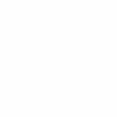
14
Goles encajados
2,34 media por partido
1
Tarjetas rojas
0,17 media por partido
ra
Guirio
Lokoka
M. Toure
Marquet
Menendez
Mouh
Delantero
Portero
Defensa
Portero
Delantero
Defen