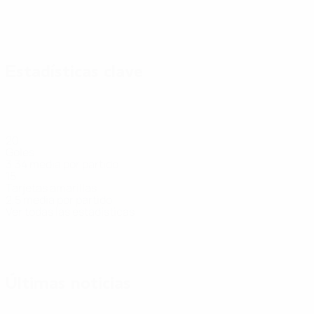
Estadísticas clave
20
Goles
3,34 media por partido
15
Tarjetas amarillas
2,5 media por partido
Ver todas las estadísticas
Plantilla
A.
Belhaj
Benslama
Durot
Gueddou
Defensa
Defensa
Portero
Delantero
Mohammed
Delantero
Últimas noticias