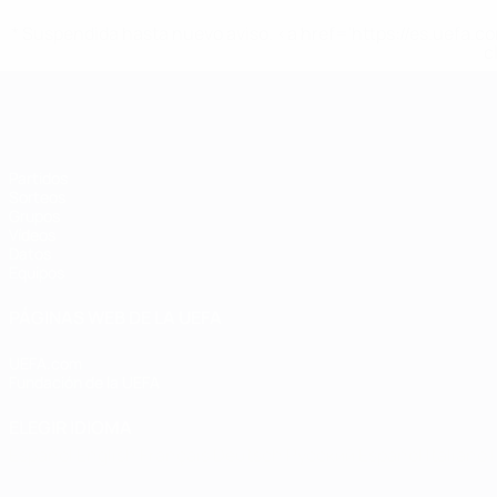
* Suspendida hasta nuevo aviso. <a href='https://es.uef
c
Eurocopa de Fútbol Sala
Partidos
Sorteos
Grupos
Vídeos
Datos
Equipos
PÁGINAS WEB DE LA UEFA
UEFA.com
Fundación de la UEFA
ELEGIR IDIOMA
Español
English
Français
Deutsch
Русский
Español
Italiano