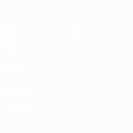
Eurocopa de Fútbol Sala
Partidos
Noticias
Sorteos
Historia
Grupos
Sobre
Vídeos
Tienda
Datos
Equipos
PÁGINAS
WEB DE LA
UEFA
UEFA.com
Fundación de la
UEFA
ELEGIR IDIOMA
Español
English
Français
Deutsch
Русский
Español
Italiano
Português