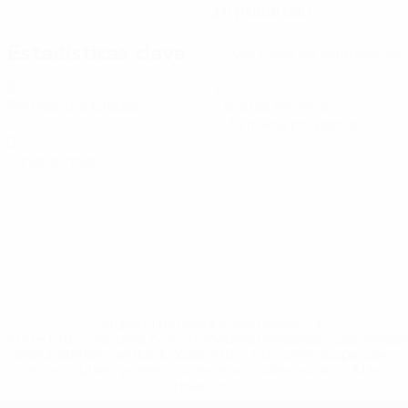
27/1/1998 (28)
Estadísticas clave
Ver todas las estadísticas
6
2
Partidos disputados
Tarjetas amarillas
0,34 media por partido
0
Tarjetas rojas
* Suspendida hasta nuevo aviso. <a
href='https://es.uefa.com/insideuefa/mediaservices/medi
148df3492859-aef1bad645a5-1000--fifa-uefa-suspenden-
a-los-clubes-y-selecciones-nacionales-rusas/'>Más
información</a>