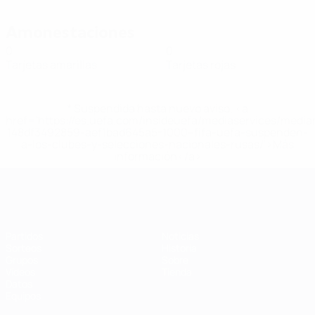
Amonestaciones
0
0
Tarjetas amarillas
Tarjetas rojas
* Suspendida hasta nuevo aviso. <a
href='https://es.uefa.com/insideuefa/mediaservices/medi
148df3492859-aef1bad645a5-1000--fifa-uefa-suspenden-
a-los-clubes-y-selecciones-nacionales-rusas/'>Más
información</a>
Eurocopa de Fútbol Sala
Partidos
Noticias
Sorteos
Historia
Grupos
Sobre
Vídeos
Tienda
Datos
Equipos