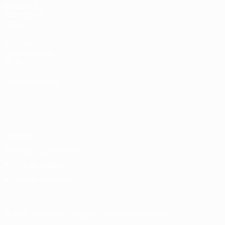
PÁGINAS
WEB DE LA
UEFA
UEFA.com
Fundación de la
UEFA
ELEGIR IDIOMA
Español
English
Français
Deutsch
Русский
Español
Italiano
Português
Privacidad
Términos y condiciones
Política de cookies
Ajustes de privacidad
© 1998-2026 UEFA. Todos los derechos reservados