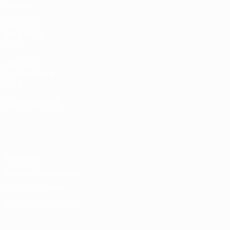
Equipos
PÁGINAS
WEB DE LA
UEFA
UEFA.com
Fundación de la
UEFA
ELEGIR IDIOMA
Español
English
Français
Deutsch
Русский
Español
Italiano
Português
Privacidad
Términos y condiciones
Política de cookies
Ajustes de privacidad