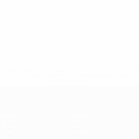
principal
* Suspendida hasta nuevo aviso. <a
href='https://es.uefa.com/insideuefa/mediaservices/medi
148df3492859-aef1bad645a5-1000--fifa-uefa-suspenden-
a-los-clubes-y-selecciones-nacionales-rusas/'>Más
información</a>
Eurocopa de Fútbol Sala
Partidos
Noticias
Sorteos
Historia
Grupos
Sobre
Vídeos
Tienda
Datos