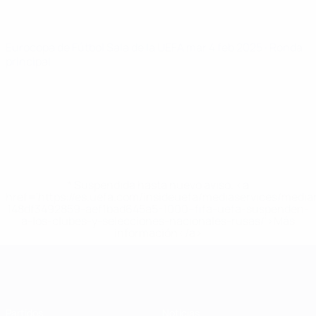
Eurocopa de Fútbol Sala de la UEFA
mar 4 feb 2025
· Ronda
principal
* Suspendida hasta nuevo aviso. <a
href='https://es.uefa.com/insideuefa/mediaservices/medi
148df3492859-aef1bad645a5-1000--fifa-uefa-suspenden-
a-los-clubes-y-selecciones-nacionales-rusas/'>Más
información</a>
Eurocopa de Fútbol Sala
Partidos
Noticias