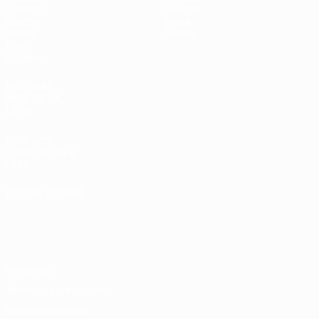
Sorteos
Historia
Grupos
Sobre
Vídeos
Tienda
Datos
Equipos
PÁGINAS
WEB DE LA
UEFA
UEFA.com
Fundación de la
UEFA
ELEGIR IDIOMA
Español
English
Français
Deutsch
Русский
Español
Italiano
Português
Privacidad
Términos y condiciones
Política de cookies