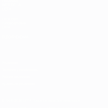
PÁGINAS
WEB DE LA
UEFA
UEFA.com
Fundación de la
UEFA
ELEGIR IDIOMA
Español
English
Français
Deutsch
Русский
Español
Italiano
Português
Privacidad
Términos y condiciones
Política de cookies
Ajustes de privacidad
© 1998-2026 UEFA. Todos los derechos reservados