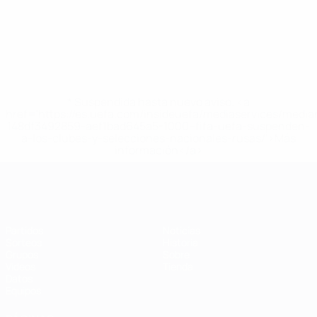
* Suspendida hasta nuevo aviso. <a
href='https://es.uefa.com/insideuefa/mediaservices/medi
148df3492859-aef1bad645a5-1000--fifa-uefa-suspenden-
a-los-clubes-y-selecciones-nacionales-rusas/'>Más
información</a>
Eurocopa de Fútbol Sala
Partidos
Noticias
Sorteos
Historia
Grupos
Sobre
Vídeos
Tienda
Datos
Equipos