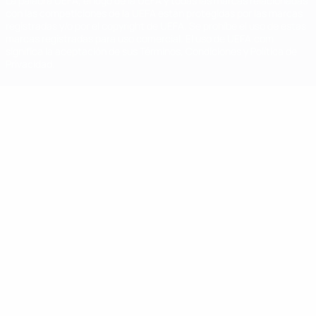
La palabra UEFA, el logo de la UEFA y todas las marcas relacionadas
con las competiciones de la UEFA están protegidas por las marcas
registradas y/o por el copyright de UEFA. Se prohíbe el uso de estas
marcas registradas para uso comercial. El uso de UEFA.com
significa la aceptación de sus Términos, Condiciones y Política de
Privacidad.