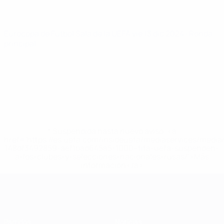
Eurocopa de Fútbol Sala de la UEFA
vie 13 dic 2024
· Ronda
principal
* Suspendida hasta nuevo aviso. <a
href='https://es.uefa.com/insideuefa/mediaservices/medi
148df3492859-aef1bad645a5-1000--fifa-uefa-suspenden-
a-los-clubes-y-selecciones-nacionales-rusas/'>Más
información</a>
Eurocopa de Fútbol Sala
Partidos
Noticias