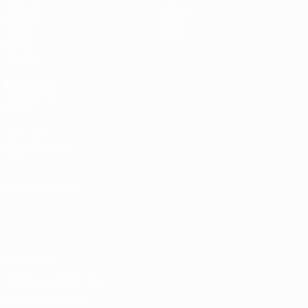
Sorteos
Historia
Grupos
Sobre
Vídeos
Tienda
Datos
Equipos
PÁGINAS
WEB DE LA
UEFA
UEFA.com
Fundación de la
UEFA
ELEGIR IDIOMA
Español
English
Français
Deutsch
Русский
Español
Italiano
Português
Privacidad
Términos y condiciones
Política de cookies